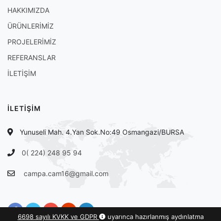
HAKKIMIZDA
ÜRÜNLERİMİZ
PROJELERİMİZ
REFERANSLAR
İLETİŞİM
İLETİŞİM
Yunuseli Mah. 4.Yan Sok.No:49 Osmangazi/BURSA
0( 224) 248 95 94
campa.cam16@gmail.com
6698 sayılı KVKK ve GDPR
uyarınca hazırlanmış aydınlatma