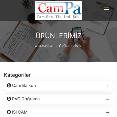
ANASAYFA
HAKKIMIZDA
ÜRÜNLERİMİZ
ÜRÜNLERİMİZ
ANASAYFA
ÜRÜNLERİMİZ
PROJELERİMİZ
REFERANSLAR
Kategoriler
İLETİŞİM
Cam Balkon
PVC Doğrama
ISI CAM