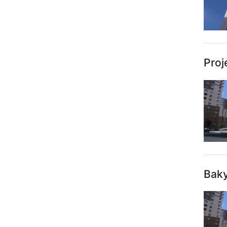
Proj
Baky