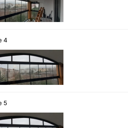
e 4
e 5