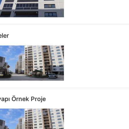
eler
apı Örnek Proje