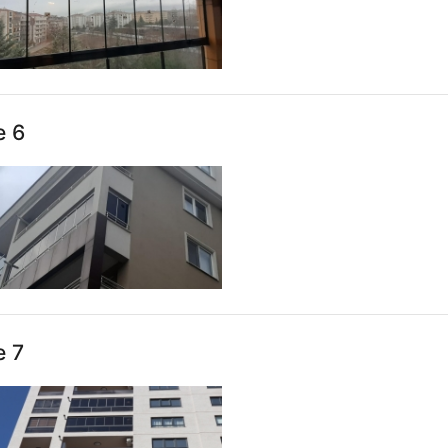
e 6
e 7